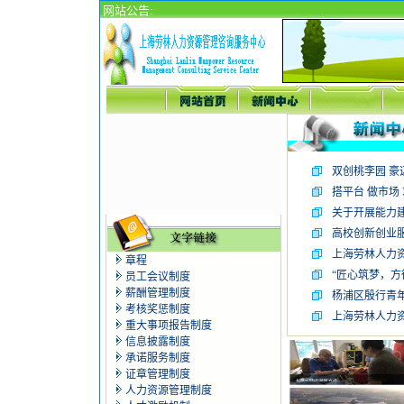
网站公告:
双创桃李园 豪
搭平台 做市场
关于开展能力
高校创新创业
上海劳林人力资
章程
“匠心筑梦，方得
员工会议制度
薪酬管理制度
杨浦区殷行青年
考核奖惩制度
上海劳林人力
重大事项报告制度
信息披露制度
承诺服务制度
证章管理制度
人力资源管理制度